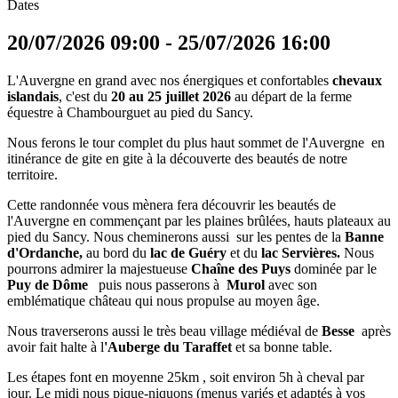
Dates
20/07/2026
09:00
-
25/07/2026
16:00
L'Auvergne en grand avec nos énergiques et confortables
chevaux
islandais
, c'est du
20
au 25 juillet
2026
au départ de la ferme
équestre à Chambourguet au pied du Sancy.
Nous ferons le tour complet du plus haut sommet de l'Auvergne
en
itinérance de gite en gite à la découverte des beautés de notre
territoire.
Cette randonnée vous mènera fera découvrir les beautés de
l'Auvergne en commençant par les plaines brûlées, hauts plateaux au
pied du Sancy. Nous cheminerons aussi sur les pentes de la
Banne
d'Ordanche,
au bord du
lac de Guéry
et du
lac
Servières.
Nous
pourrons admirer la majestueuse
Chaîne des Puys
dominée par le
Puy de Dôme
puis nous passerons à
Murol
avec son
emblématique château qui nous propulse au moyen âge.
Nous traverserons aussi le très beau village médiéval de
Besse
après
avoir fait halte à l
'Auberge du Taraffet
et sa bonne table.
Les étapes font en moyenne 25km , soit environ 5h à cheval par
jour. Le midi nous pique-niquons (menus variés et adaptés à vos