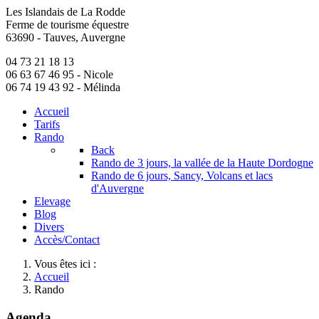
Les Islandais de La Rodde
précédente
précédent
suivante
suivant
Ferme de tourisme équestre
63690 - Tauves, Auvergne
04 73 21 18 13
06 63 67 46 95
- Nicole
06 74 19 43 92
- Mélinda
Accueil
Tarifs
Rando
Back
Rando de 3 jours, la vallée de la Haute Dordogne
Rando de 6 jours, Sancy, Volcans et lacs
d'Auvergne
Elevage
Blog
Divers
Accès/Contact
Vous êtes ici :
Accueil
Rando
Agenda